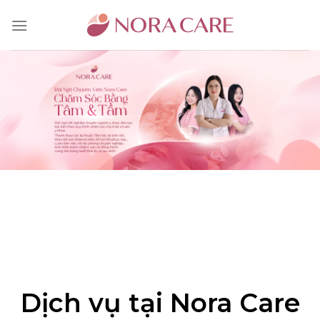
Bỏ
qua
nội
dung
Dịch vụ tại Nora Care