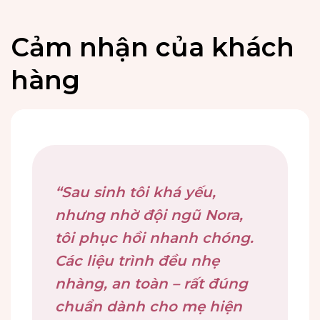
Cảm nhận của khách
hàng
“Mỗi buổi chăm sóc như
“Sau sinh tôi khá yếu,
“Tôi yên tâm tuyệt đối khi
một liệu pháp hồi phục. Tôi
nhưng nhờ đội ngũ Nora,
giao bé cho Nora Care. Mỗi
cảm nhận được sự nhẹ
tôi phục hồi nhanh chóng.
thao tác đều cẩn thận,
nhàng, chuyên nghiệp và
Các liệu trình đều nhẹ
đúng chuẩn y khoa, đặc
tận tâm từ đội ngũ Nora
nhàng, an toàn – rất đúng
biệt bé ngủ ngon hơn sau
Care. Đây là trải nghiệm 5
chuẩn dành cho mẹ hiện
massage.”