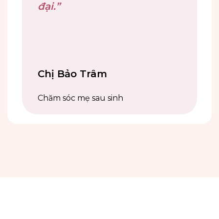
sao thật sự!”
đại.”
Chị Vân Khánh
Chị Minh Anh
Chị Bảo Trâm
Dịch vụ chăm sóc em bé
Nghệ sĩ
Chăm sóc mẹ sau sinh