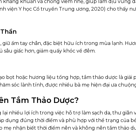
ính kháng khuẩn và chống viêm nhẹ, giúp làm dịu vùng 
ệnh viện Y học Cổ truyền Trung ương, 2020) cho thấy nư
 Thần
, giữ ấm tay chân, đặc biệt hữu ích trong mùa lạnh. H
gủ sâu giấc hơn, giảm quấy khóc về đêm.
ạo bọt hoặc hương liệu tổng hợp, tắm thảo dược là giải p
hăm sóc lành tính, được nhiều bà mẹ hiện đại ưa chuộng
Nên Tắm Thảo Dược?
lại nhiều lợi ích trong việc hỗ trợ làm sạch da, thư giã
p dụng đúng thời điểm và phù hợp với thể trạng của bé 
 mẹ nhận biết thời điểm nên và không nên tắm thảo dư