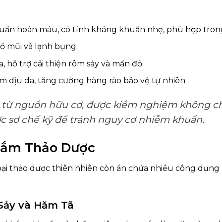
 tuần hoàn máu, có tính kháng khuẩn nhẹ, phù hợp trong 
sổ mũi và lạnh bụng.
a, hỗ trợ cải thiện rôm sảy và mẩn đỏ.
àm dịu da, tăng cường hàng rào bảo vệ tự nhiên.
c từ nguồn hữu cơ, được kiểm nghiệm không ch
c sơ chế kỹ để tránh nguy cơ nhiễm khuẩn.
 Tắm Thảo Dược
oại thảo dược thiên nhiên còn ẩn chứa nhiều công dụng
Sảy và Hăm Tã