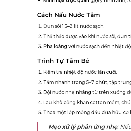
Minh họa trực quan
(gợi ý hình ảnh)
Cách Nấu Nước Tắm
Đun sôi 1.5–2 lít nước sạch.
Thả thảo dược vào khi nước sôi, đun t
Pha loãng với nước sạch đến nhiệt đ
Trình Tự Tắm Bé
Kiểm tra nhiệt độ nước lần cuối.
Tắm nhanh trong 5–7 phút, tập trung
Dội nước nhẹ nhàng từ trên xuống dướ
Lau khô bằng khăn cotton mềm, chú 
Thoa một lớp mỏng dầu dừa hữu cơ ho
Mẹo xử lý phản ứng nhẹ
: Nế