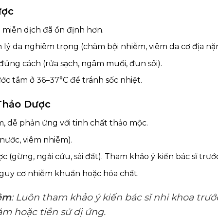
ược
hệ miễn dịch đã ổn định hơn.
 lý da nghiêm trọng (chàm bội nhiễm, viêm da cơ địa nặ
đúng cách (rửa sạch, ngâm muối, đun sôi).
c tắm ở 36–37°C để tránh sốc nhiệt.
Thảo Dược
, dễ phản ứng với tinh chất thảo mộc.
nước, viêm nhiễm).
ợc (gừng, ngải cứu, sài đất). Tham khảo ý kiến bác sĩ trướ
guy cơ nhiễm khuẩn hoặc hóa chất.
iệm
: Luôn tham khảo ý kiến bác sĩ nhi khoa trư
ảm hoặc tiền sử dị ứng.