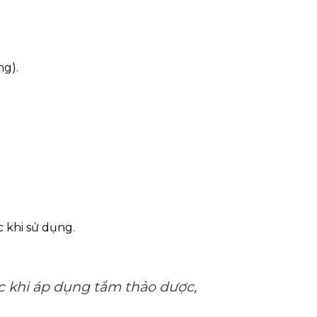
ng).
c khi sử dụng.
ớc khi áp dụng tắm thảo dược,