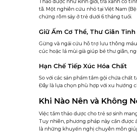
Thảo dược như kinh giới, trà xanh có t
tã. Một nghiên cứu nhỏ tại Việt Nam (B
chứng rôm sảy ở trẻ dưới 6 tháng tuổi.
Giữ Ấm Cơ Thể, Thư Giãn Tinh
Gừng và ngải cứu hỗ trợ lưu thông máu
cúc hoặc lá mùi già giúp bé thư giãn, n
Hạn Chế Tiếp Xúc Hóa Chất
So với các sản phẩm tắm gội chứa chất t
Đây là lựa chọn phù hợp với xu hướng c
Khi Nào Nên và Không 
Việc tắm thảo dược cho trẻ sơ sinh mang 
Tuy nhiên, phương pháp này cần được á
là những khuyến nghị chuyên môn giúp