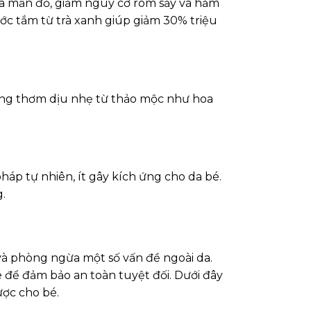
da mẩn đỏ, giảm nguy cơ rôm sảy và hăm
ớc tắm từ trà xanh giúp giảm 30% triệu
ương thơm dịu nhẹ từ thảo mộc như hoa
háp tự nhiên, ít gây kích ứng cho da bé.
.
n và phòng ngừa một số vấn đề ngoài da.
để đảm bảo an toàn tuyệt đối. Dưới đây
ợc cho bé.