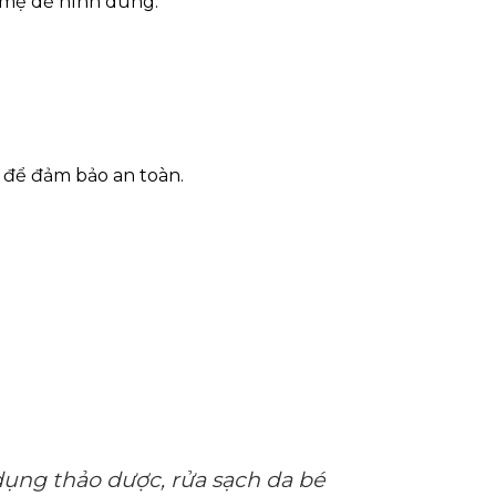
 mẹ dễ hình dung.
 để đảm bảo an toàn.
dụng thảo dược, rửa sạch da bé