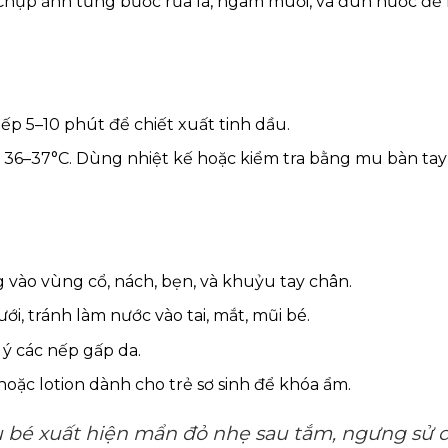
: Chụp ảnh từng bước rửa lá, ngâm muối, và đun nước để
iếp 5–10 phút để chiết xuất tinh dầu.
ộ 36–37°C. Dùng nhiệt kế hoặc kiểm tra bằng mu bàn tay
 vào vùng cổ, nách, bẹn, và khuỷu tay chân.
i, tránh làm nước vào tai, mắt, mũi bé.
ý các nếp gấp da.
ặc lotion dành cho trẻ sơ sinh để khóa ẩm.
u bé xuất hiện mẩn đỏ nhẹ sau tắm, ngưng sử 